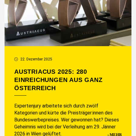
22. Dezember 2025
AUSTRIACUS 2025: 280
EINREICHUNGEN AUS GANZ
ÖSTERREICH
Expertenjury arbeitete sich durch zwölf
Kategorien und kürte die Preisträger:innen des
Bundeswerbepreises. Wer gewonnen hat? Dieses
Geheimnis wird bei der Verleihung am 29. Jänner
2026 in Wien gelüftet.
MEHR